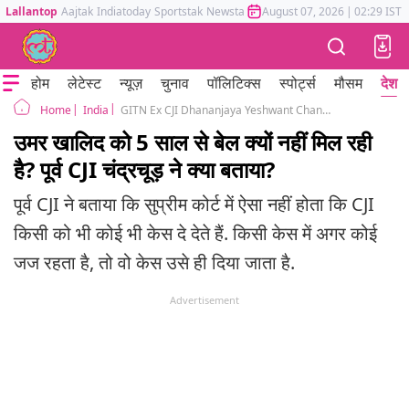
Lallantop
Aajtak
Indiatoday
Sportstak
Newstak
Mumbai Tak
August 07, 2026
Astrotak
|
02:29 IST
होम
लेटेस्ट
न्यूज़
चुनाव
पॉलिटिक्स
स्पोर्ट्स
मौसम
देश
India
GITN Ex CJI Dhananjaya Yeshwant Chandrachud on Umar Khalid case
Home
उमर खालिद को 5 साल से बेल क्यों नहीं मिल रही
है? पूर्व CJI चंद्रचूड़ ने क्या बताया?
पूर्व CJI ने बताया कि सुप्रीम कोर्ट में ऐसा नहीं होता कि CJI
किसी को भी कोई भी केस दे देते हैं. किसी केस में अगर कोई
जज रहता है, तो वो केस उसे ही दिया जाता है.
Advertisement