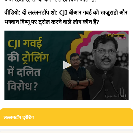
वीडियो: दी लल्लनटॉप शो: CJI बीआर गवई को खजुराहो और
भगवान विष्णु पर ट्रोल करने वाले लोग कौन हैं?
0
seconds
of
लल्लनटॉप ट्रेंडिंग
20
minutes,
33
seconds