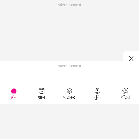
Advertisement
Advertisement
होम
शोज़
फटाफट
सुनिए
शॉर्ट्स
(
)
Top Shows
LallanKhas News
Entertainment
News
The Lallantop Show
Hindi Satire & Humor
Duniyadaari
Lallankhas Specials
Guest in the
Breaking News
Entertainment News
Newsroom
Top Political News
Hindi