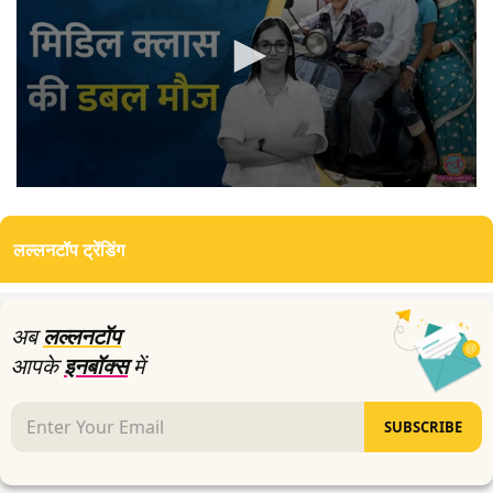
0
seconds
of
लल्लनटॉप ट्रेंडिंग
11
minutes,
40
seconds
अब
लल्लनटॉप
आपके
इनबॉक्स
में
SUBSCRIBE