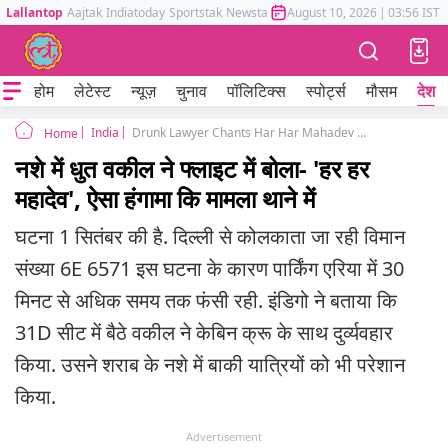
Lallantop
Aajtak
Indiatoday
Sportstak
Newstak
Mumbai Tak
August 10, 2026
Astrotak
|
03:56 IST
होम
लेटेस्ट
न्यूज़
चुनाव
पॉलिटिक्स
स्पोर्ट्स
मौसम
देश
India
Drunk Lawyer Chants Har Har Mahadev On Delhi-Kolkata IndiGo Flight Chaos Erupts
Home
नशे में धुत वकील ने फ्लाइट में बोला- 'हर हर
महादेव', ऐसा हंगामा कि मामला थाने में
घटना 1 सितंबर की है. दिल्ली से कोलकाता जा रही विमान
संख्या 6E 6571 इस घटना के कारण पार्किंग एरिया में 30
मिनट से अधिक समय तक फंसी रही. इंडिगो ने बताया कि
31D सीट में बैठे वकील ने केबिन क्रू के साथ दुर्व्यवहार
किया. उसने शराब के नशे में बाकी यात्रियों को भी परेशान
किया.
Advertisement