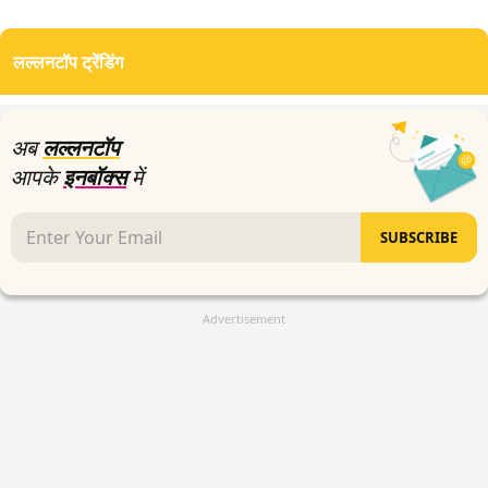
0
seconds
of
लल्लनटॉप ट्रेंडिंग
0
seconds
अब
लल्लनटॉप
आपके
इनबॉक्स
में
SUBSCRIBE
Advertisement