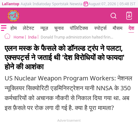
Lallantop
Aajtak
Indiatoday
Sportstak
Newstak
Mumbai Tak
August 07, 2026
Astrotak
|
05:48 IST
होम
लेटेस्ट
न्यूज़
चुनाव
पॉलिटिक्स
स्पोर्ट्स
मौसम
देश
India
Donald Trump administration halted firings nuclear weapons programs workers elon musk DOGE reversal
Home
एलन मस्क के फैसले को डॉनल्ड ट्रंप ने पलटा,
एक्सपर्ट्स ने जताई थी 'देश विरोधियों को फायदा'
होने की आशंका
US Nuclear Weapon Program Workers: नेशनल
न्यूक्लियर सिक्योरिटी एडमिनिस्ट्रेशन यानी NNSA के 350
कर्मचारियों को अचानक नौकरी से निकाल दिया गया था. अब
इस फ़ैसले पर रोक लगा दी गई है. क्या है पूरा मामला?
Advertisement