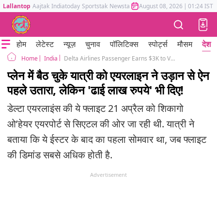
Lallantop
Aajtak
Indiatoday
Sportstak
Newstak
Mumbai Tak
August 08, 2026
Astrotak
|
01:24 IST
होम
लेटेस्ट
न्यूज़
चुनाव
पॉलिटिक्स
स्पोर्ट्स
मौसम
देश
India
Delta Airlines Passenger Earns $3K to Volunteered Offboard For Fuel Rebalancing
Home
प्लेन में बैठ चुके यात्री को एयरलाइन ने उड़ान से ऐन
पहले उतारा, लेकिन 'ढाई लाख रुपये' भी दिए!
डेल्टा एयरलाइंस की ये फ्लाइट 21 अप्रैल को शिकागो
ओ’हेयर एयरपोर्ट से सिएटल की ओर जा रही थी. यात्री ने
बताया कि ये ईस्टर के बाद का पहला सोमवार था, जब फ्लाइट
की डिमांड सबसे अधिक होती है.
Advertisement