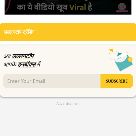
0
seconds
of
लल्लनटॉप ट्रेंडिंग
4
minutes,
3
seconds
अब
लल्लनटॉप
आपके
इनबॉक्स
में
SUBSCRIBE
Advertisement