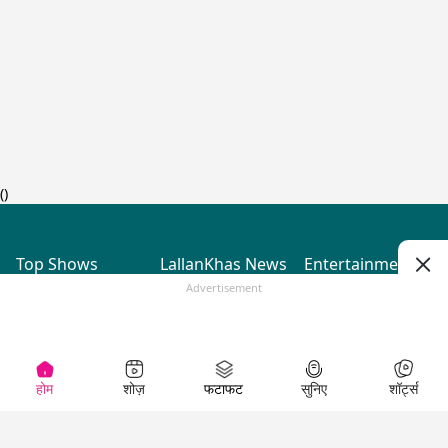
(
)
Top Shows
LallanKhas News
Entertainment
News
The Lallantop Show
Hindi Satire & Humor
Advertisement
Duniyadaari
Lallankhas Specials
Guest in the
Breaking News
Entertainment News
Newsroom
Top Political News
Hindi
Netanagri
Hindi
Top stories Cinema
Lallantop Baithki
Top History News
Entertainment Special
Kharcha Paani
Real Stories News
News
Aasan Bhasha Mein
Latest Political News
Top movies series
Social List
Top Literature News
review
होम
शोज़
फटाफट
सुनिए
शॉर्ट्स
Tarikh
Top Persons News
Latest Entertainment
Sehat
Top Profiles
News
The Cinema Show
Viral News