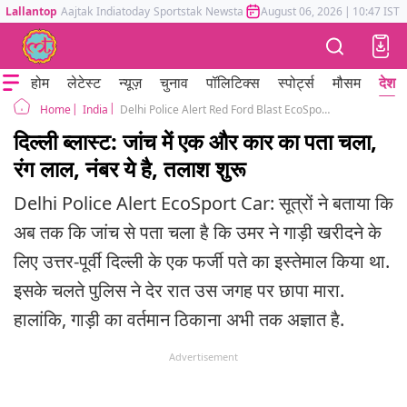
Lallantop
Aajtak
Indiatoday
Sportstak
Newstak
Mumbai Tak
August 06, 2026
Astrotak
|
10:47 IST
होम
लेटेस्ट
न्यूज़
चुनाव
पॉलिटिक्स
स्पोर्ट्स
मौसम
देश
India
Delhi Police Alert Red Ford Blast EcoSport Car Dr Umar Un Nabi UP Haryana Police
Home
दिल्ली ब्लास्ट: जांच में एक और कार का पता चला,
रंग लाल, नंबर ये है, तलाश शुरू
Delhi Police Alert EcoSport Car: सूत्रों ने बताया कि
अब तक कि जांच से पता चला है कि उमर ने गाड़ी खरीदने के
लिए उत्तर-पूर्वी दिल्ली के एक फर्जी पते का इस्तेमाल किया था.
इसके चलते पुलिस ने देर रात उस जगह पर छापा मारा.
हालांकि, गाड़ी का वर्तमान ठिकाना अभी तक अज्ञात है.
Advertisement