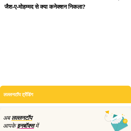
जैश-ए-मोहम्मद से क्या कनेक्शन निकला?
लल्लनटॉप ट्रेंडिंग
अब
लल्लनटॉप
आपके
इनबॉक्स
में