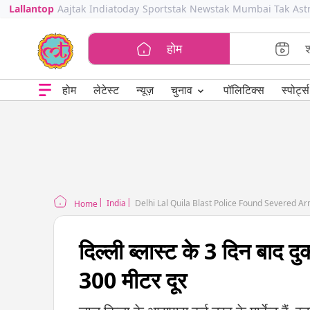
Lallantop
Aajtak
Indiatoday
Sportstak
Newstak
Mumbai Tak
Ast
होम
⌄
चुनाव
होम
लेटेस्ट
न्यूज़
पॉलिटिक्स
स्पोर्ट्स
India
Delhi Lal Quila Blast Police Found Severed 
Home
दिल्ली ब्लास्ट के 3 दिन बाद
300 मीटर दूर