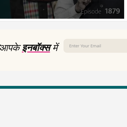
आपके
इनबॉक्स
में
LallanKhas News
Entertainment New
Hindi Satire & Humor
Entertainment News Hindi
Lallankhas Specials
Top stories Cinema
Breaking News
Entertainment Special New