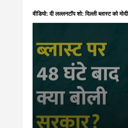
वीडियो: दी लल्लनटॉप शो: दिल्ली ब्लास्ट को मोद