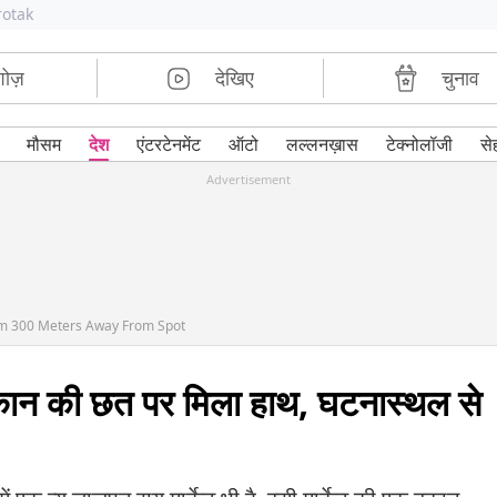
rotak
शोज़
देखिए
चुनाव
मौसम
देश
एंटरटेनमेंट
ऑटो
लल्लनख़ास
टेक्नोलॉजी
से
Advertisement
Arm 300 Meters Away From Spot
 दुकान की छत पर मिला हाथ, घटनास्थल से