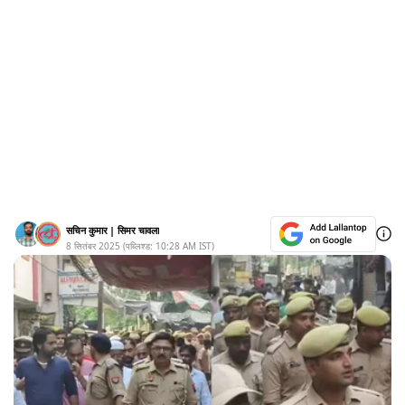
सचिन कुमार
|
सिमर चावला
8 सितंबर 2025
(पब्लिश्ड:
10:28 AM
IST)