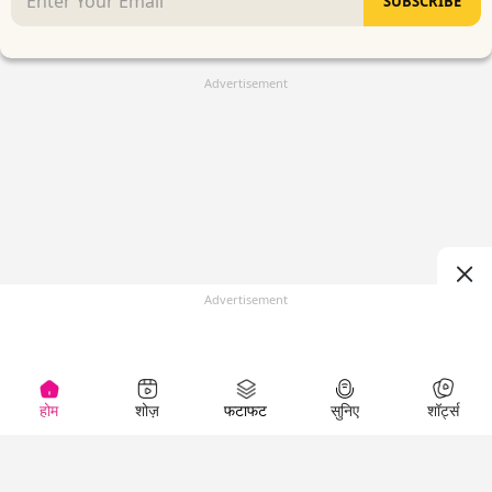
SUBSCRIBE
Advertisement
Advertisement
होम
शोज़
फटाफट
सुनिए
शॉर्ट्स
(
)
Top Shows
LallanKhas News
Entertainment