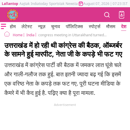
Lallantop
Aajtak
Indiatoday
Sportstak
Newstak
Mumbai Tak
August 07, 2026
Astrotak
|
07:23 IST
होम
लेटेस्ट
न्यूज़
चुनाव
पॉलिटिक्स
स्पोर्ट्स
मौसम
देश
India
congress meeting in Uttarakhand turned into battlefield as two camps clashed
Home
उत्तराखंड में हो रही थी कांग्रेस की बैठक, ऑब्जर्बर
के सामने हुई मारपीट, नेता जी के कपड़े भी फट गए
उत्तराखंड में कांग्रेस पार्टी की बैठक में जमकर लात घूंसे चले
और गाली-गलौज तक हुई. बात इतनी ज्यादा बढ़ गई कि इसमें
एक वरिष्ठ नेता के कपड़े तक फट गए. पूरी घटना मीडिया के
कैमरे में भी कैद हुई है. पढ़िए क्या है पूरा मामला.
Advertisement