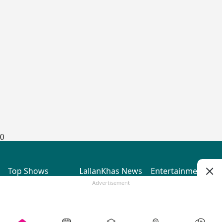
(
)
Top Shows
LallanKhas News
Entertainment
News
The Lallantop Show
Hindi Satire & Humor
Advertisement
Duniyadaari
Lallankhas Specials
Guest in the
Breaking News
Entertainment News
Newsroom
Top Political News
Hindi
Netanagri
Hindi
Top stories Cinema
Lallantop Baithki
Top History News
Entertainment Special
Kharcha Paani
Real Stories News
News