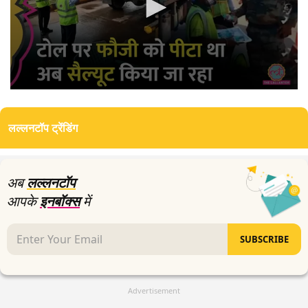
0
seconds
of
लल्लनटॉप ट्रेंडिंग
0
seconds
अब
लल्लनटॉप
आपके
इनबॉक्स
में
SUBSCRIBE
Advertisement