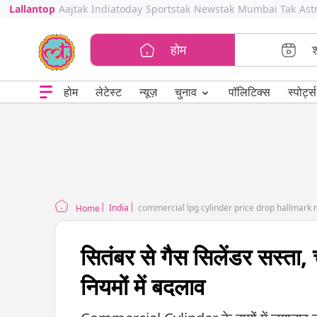
Lallantop
Aajtak
Indiatoday
Sportstak
Newstak
Mumbai Tak
Ast
होम
⌄
चुनाव
होम
लेटेस्ट
न्यूज़
पॉलिटिक्स
स्पोर्ट्स
India
Home
सितंबर से गैस सिलेंडर सस्ता, 
नियमों में बदलाव