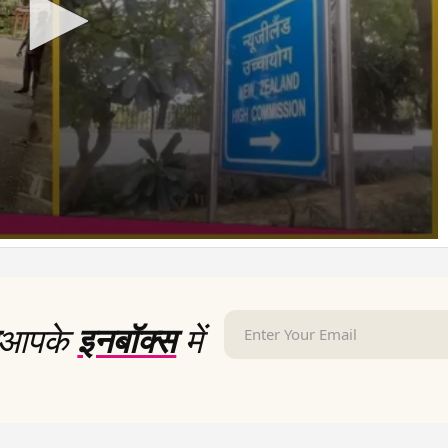
आपके
इनबॉक्स
में