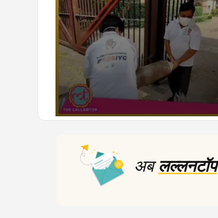
0
seconds
of
4
minutes,
अब
लल्लनटॉप
12
seconds
Volume
90%