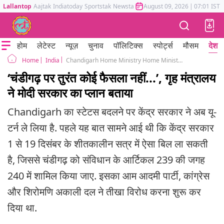
Lallantop
Aajtak
Indiatoday
Sportstak
Newstak
Mumbai Tak
August 09, 2026
Astrotak
|
07:01 IST
होम
लेटेस्ट
न्यूज़
चुनाव
पॉलिटिक्स
स्पोर्ट्स
मौसम
देश
India
Chandigarh Home Ministry Home Ministry Response OnBill Under Article 240 LG
Home
‘चंडीगढ़ पर तुरंत कोई फैसला नहीं...’, गृह मंत्रालय
ने मोदी सरकार का प्लान बताया
Chandigarh का स्टेटस बदलने पर केंद्र सरकार ने अब यू-
टर्न ले लिया है. पहले यह बात सामने आई थी कि केंद्र सरकार
1 से 19 दिसंबर के शीतकालीन सत्र में ऐसा बिल ला सकती
है, जिससे चंडीगढ़ को संविधान के आर्टिकल 239 की जगह
240 में शामिल किया जाए. इसका आम आदमी पार्टी, कांग्रेस
और शिरोमणि अकाली दल ने तीखा विरोध करना शुरू कर
दिया था.