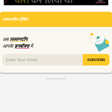
0
seconds
of
लल्लनटॉप ट्रेंडिंग
0
seconds
अब
लल्लनटॉप
आपके
इनबॉक्स
में
SUBSCRIBE
Advertisement