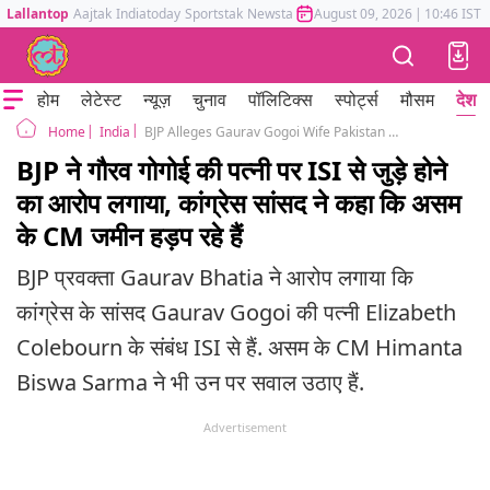
Lallantop
Aajtak
Indiatoday
Sportstak
Newstak
Mumbai Tak
August 09, 2026
Astrotak
|
10:46 IST
होम
लेटेस्ट
न्यूज़
चुनाव
पॉलिटिक्स
स्पोर्ट्स
मौसम
देश
India
BJP Alleges Gaurav Gogoi Wife Pakistan ISI Connection Gaurav Bhatia Himanta Biswa Sarma
Home
BJP ने गौरव गोगोई की पत्नी पर ISI से जुड़े होने
का आरोप लगाया, कांग्रेस सांसद ने कहा कि असम
के CM जमीन हड़प रहे हैं
BJP प्रवक्ता Gaurav Bhatia ने आरोप लगाया कि
कांग्रेस के सांसद Gaurav Gogoi की पत्नी Elizabeth
Colebourn के संबंध ISI से हैं. असम के CM Himanta
Biswa Sarma ने भी उन पर सवाल उठाए हैं.
Advertisement