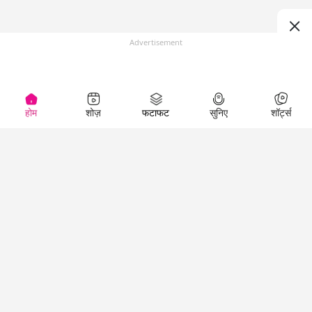
Advertisement
होम
शोज़
फटाफट
सुनिए
शॉर्ट्स
(
)
Top Shows
LallanKhas News
Entertainment
News
The Lallantop Show
Hindi Satire & Humor
Duniyadaari
Lallankhas Specials
Guest in the
Breaking News
Entertainment News
Newsroom
Top Political News
Hindi
Netanagri
Hindi
Top stories Cinema
Lallantop Baithki
Top History News
Entertainment Special
Kharcha Paani
Real Stories News
News
Aasan Bhasha Mein
Latest Political News
Top movies series
Social List
Top Literature News
review
Tarikh
Top Persons News
Latest Entertainment
Sehat
Top Profiles
News
The Cinema Show
Viral News
Business News
Technology
Top News