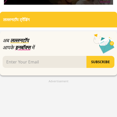
0
seconds
of
लल्लनटॉप ट्रेंडिंग
5
minutes,
27
seconds
अब
लल्लनटॉप
आपके
इनबॉक्स
में
SUBSCRIBE
Advertisement