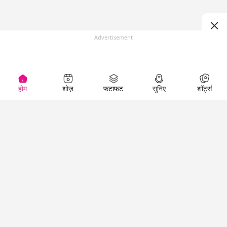
Advertisement
होम
शोज़
फटाफट
सुनिए
शॉर्ट्स
(
)
Top Shows
LallanKhas News
Entertainment
News
The Lallantop Show
Hindi Satire & Humor
Duniyadaari
Lallankhas Specials
Guest in the
Breaking News
Entertainment News
Newsroom
Top Political News
Hindi
Netanagri
Hindi
Top stories Cinema
Lallantop Baithki
Top History News
Entertainment Special
Kharcha Paani
Real Stories News
News
Aasan Bhasha Mein
Latest Political News
Top movies series
Social List
Top Literature News
review
Tarikh
Top Persons News
Latest Entertainment
Sehat
Top Profiles
News
The Cinema Show
Viral News
Business News
Technology
Top News