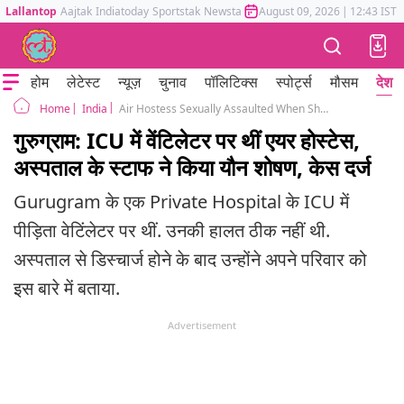
Lallantop
Aajtak
Indiatoday
Sportstak
Newstak
Mumbai Tak
August 09, 2026
Astrotak
|
12:43 IST
होम
लेटेस्ट
न्यूज़
चुनाव
पॉलिटिक्स
स्पोर्ट्स
मौसम
देश
India
Air Hostess Sexually Assaulted When She Was on Ventilator in ICU of Gurugram Private Hospital
Home
गुरुग्राम: ICU में वेंटिलेटर पर थीं एयर होस्टेस,
अस्पताल के स्टाफ ने किया यौन शोषण, केस दर्ज
Gurugram के एक Private Hospital के ICU में
पीड़िता वेटिंलेटर पर थीं. उनकी हालत ठीक नहीं थी.
अस्पताल से डिस्चार्ज होने के बाद उन्होंने अपने परिवार को
इस बारे में बताया.
Advertisement