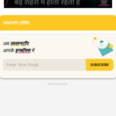
0
seconds
of
लल्लनटॉप ट्रेंडिंग
4
minutes,
43
seconds
अब
लल्लनटॉप
आपके
इनबॉक्स
में
SUBSCRIBE
Advertisement