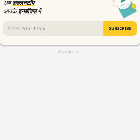
अब
लल्लनटॉप
आपके
इनबॉक्स
में
SUBSCRIBE
Advertisement