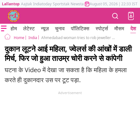
Lallantop
Aajtak
Indiatoday
Sportstak
Newstak
Mumbai Tak
August 05, 2026
Astrotak
|
22:33 IST
होम
लेटेस्ट
न्यूज़
चुनाव
पॉलिटिक्स
स्पोर्ट्स
मौसम
देश
India
Ahmedabad woman tries to rob jeweller with chilli powder video viral
Home
दुकान लूटने आई महिला, ज्वेलर्स की आंखों में डाली
मिर्च, फिर जो हुआ ताउम्र चोरी करने से कांपेगी
घटना के Video में देखा जा सकता है कि महिला के हमला
करते ही दुकानदार उस पर टूट पड़ा.
Advertisement