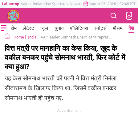
Lallantop
Aajtak
Indiatoday
Sportstak
Newstak
Mumbai Tak
August 06, 2026
Astrotak
|
02:48 IST
होम
लेटेस्ट
न्यूज़
चुनाव
पॉलिटिक्स
स्पोर्ट्स
मौसम
देश
India
AAP leader Somnath Bharti can’t represent wife in defamation case Nirmala Sitharaman’s counsel to court
Home
वित्त मंत्री पर मानहानि का केस किया, खुद के
वकील बनकर पहुंचे सोमनाथ भारती, फिर कोर्ट में
क्या हुआ?
यह केस सोमनाथ भारती की पत्नी ने वित्त मंत्री निर्मला
सीतारामण के खिलाफ किया था. जिसमें वकील बनकर
सोमनाथ भारती ही पहुंच गए.
Advertisement