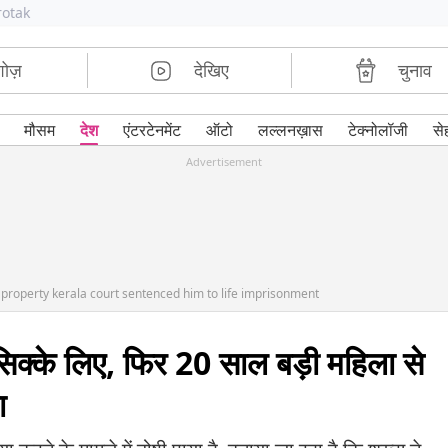
rotak
शोज़
देखिए
चुनाव
मौसम
देश
एंटरटेनमेंट
ऑटो
लल्लनख़ास
टेक्नोलॉजी
से
Advertisement
r property kerala court sentenced him to life imprisonment
सिक्के लिए, फिर 20 साल बड़ी महिला से
ा