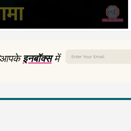
आपके
इनबॉक्स
में
LallanKhas News
Entertainment New
Hindi Satire & Humor
Entertainment News Hindi