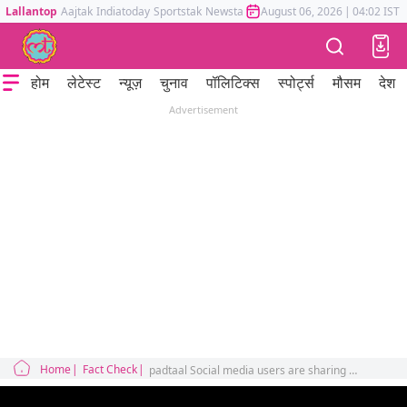
Lallantop
Aajtak
Indiatoday
Sportstak
Newstak
Mumbai Tak
August 06, 2026
Astrotak
|
04:02 IST
होम
लेटेस्ट
न्यूज़
चुनाव
पॉलिटिक्स
स्पोर्ट्स
मौसम
देश
Advertisement
Home
Fact Check
padtaal Social media users are sharing a video and claiming that After Nupur Sharma has arrested by police