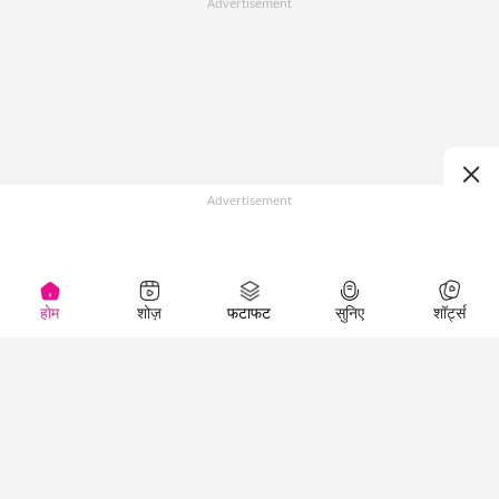
Advertisement
Advertisement
होम
शोज़
फटाफट
सुनिए
शॉर्ट्स
Top Shows
LallanKhas News
Entertainment
News
The Lallantop Show
Hindi Satire & Humor
Duniyadaari
Lallankhas Specials
Guest in the
Breaking News
Entertainment News
Newsroom
Top Political News
Hindi
Netanagri
Hindi
Top stories Cinema
Lallantop Baithki
Top History News
Entertainment Special