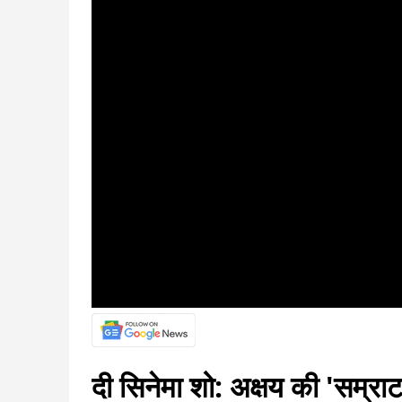
दी सिनेमा शो: अक्षय की 'सम्राट