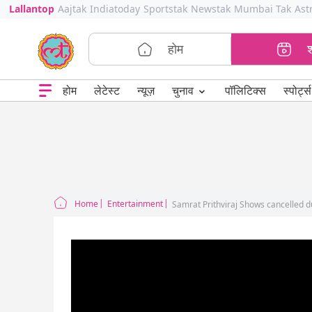
Lallantop
Aajtak
Indiatoday
Sportstak
Newstak
Mumbai Tak
Ast
होम
⌄
चुनाव
होम
लेटेस्ट
न्यूज़
पॉलिटिक्स
स्पोर्ट्स
Home
Entertainment
Samrat Prithviraj Shows cancelled 