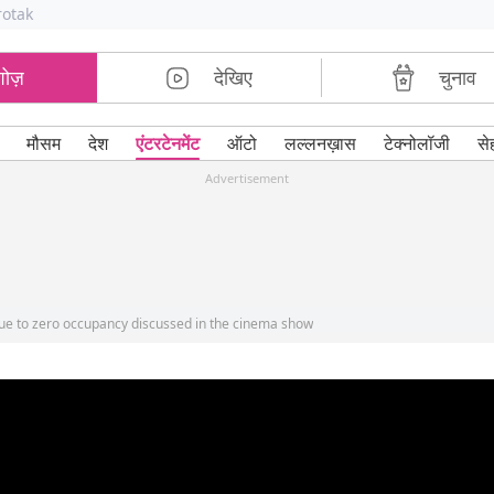
rotak
शोज़
देखिए
चुनाव
मौसम
देश
एंटरटेनमेंट
ऑटो
लल्लनख़ास
टेक्नोलॉजी
से
Advertisement
due to zero occupancy discussed in the cinema show