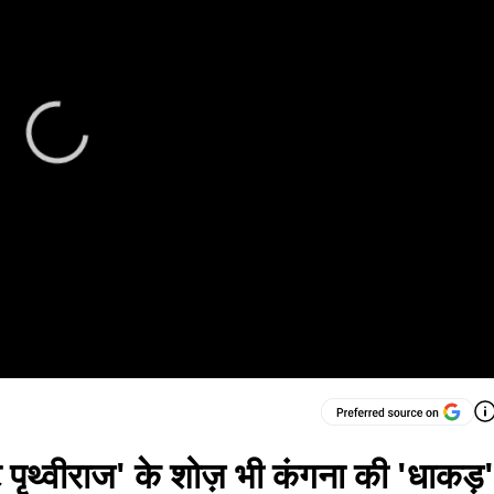
 पृथ्वीराज' के शोज़ भी कंगना की 'धाकड़'