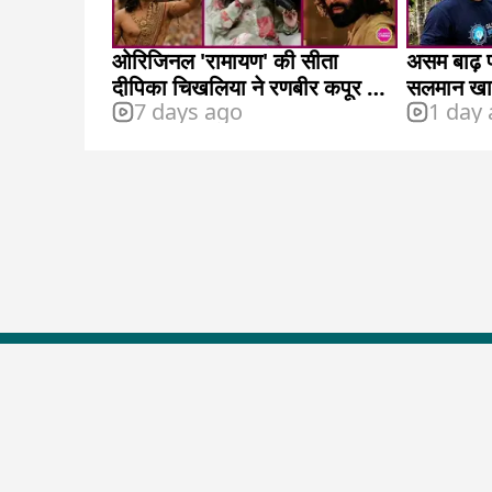
ओरिजिनल 'रामायण' की सीता
असम बाढ़ पी
दीपिका चिखलिया ने रणबीर कपूर की
सलमान खान
7 days ago
1 day
कास्टिंग पर क्या कहा?
Top Shows
The Lallantop Show
Duniyadaari
Guest in the Newsroom