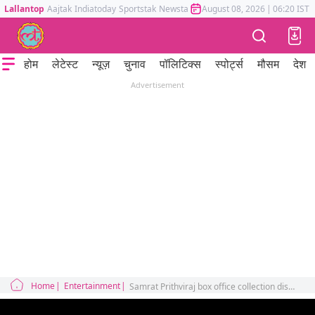
Lallantop
Aajtak
Indiatoday
Sportstak
Newstak
Mumbai Tak
August 08, 2026
Astrotak
|
06:20 IST
होम
लेटेस्ट
न्यूज़
चुनाव
पॉलिटिक्स
स्पोर्ट्स
मौसम
देश
Advertisement
Home
Entertainment
Samrat Prithviraj box office collection discussed in the cinema show