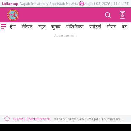
Lallantop
Aajtak
Indiatoday
Sportstak
Newstak
Mumbai Tak
August 08, 2026
Astrotak
|
11:44 IST
होम
लेटेस्ट
न्यूज़
चुनाव
पॉलिटिक्स
स्पोर्ट्स
मौसम
देश
Advertisement
Home
Entertainment
Rishab Shetty New Films Jai Hanuman and Pride of Bharat Chhatrapati Shivaji Maharaj