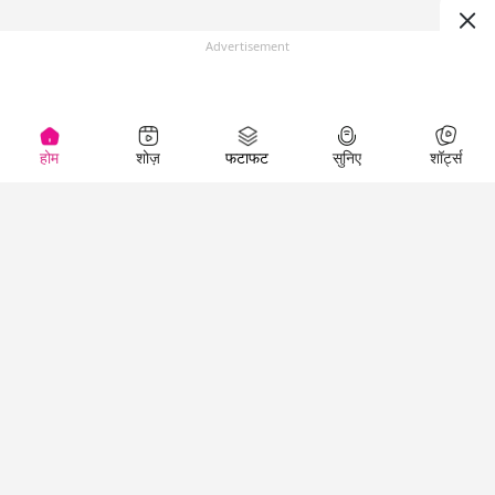
Advertisement
होम
शोज़
फटाफट
सुनिए
शॉर्ट्स
Top Shows
LallanKhas News
Entertainment
News
The Lallantop Show
Hindi Satire & Humor
Duniyadaari
Lallankhas Specials
Guest in the
Breaking News
Entertainment News
Newsroom
Top Political News
Hindi
Netanagri
Hindi
Top stories Cinema
Lallantop Baithki
Top History News
Entertainment Special
Kharcha Paani
Real Stories News
News
Aasan Bhasha Mein
Latest Political News
Top movies series
Social List
Top Literature News
review
Tarikh
Top Persons News
Latest Entertainment
Sehat
Top Profiles
News
The Cinema Show
Viral News
Business News
Technology
Top News
News
Business News in
Breaking News Hindi