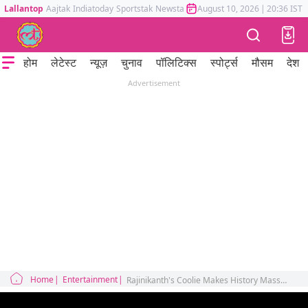
Lallantop
Aajtak
Indiatoday
Sportstak
Newstak
Mumbai Tak
August 10, 2026
Astrotak
|
20:36 IST
होम
लेटेस्ट
न्यूज़
चुनाव
पॉलिटिक्स
स्पोर्ट्स
मौसम
देश
Advertisement
Home
Entertainment
Rajinikanth's Coolie Makes History Massive Overseas Rights Deal