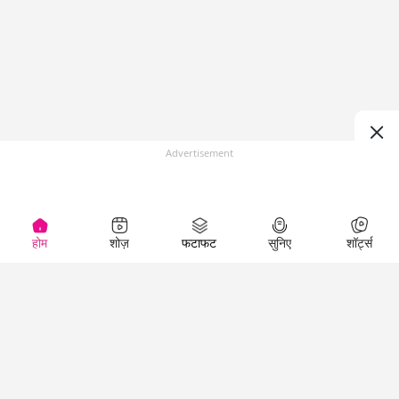
Advertisement
होम
शोज़
फटाफट
सुनिए
शॉर्ट्स
Top Shows
LallanKhas News
Entertainment
News
The Lallantop Show
Hindi Satire & Humor
Duniyadaari
Lallankhas Specials
Guest in the
Breaking News
Entertainment News
Newsroom
Top Political News
Hindi
Netanagri
Hindi
Top stories Cinema
Lallantop Baithki
Top History News
Entertainment Special
Kharcha Paani
Real Stories News
News