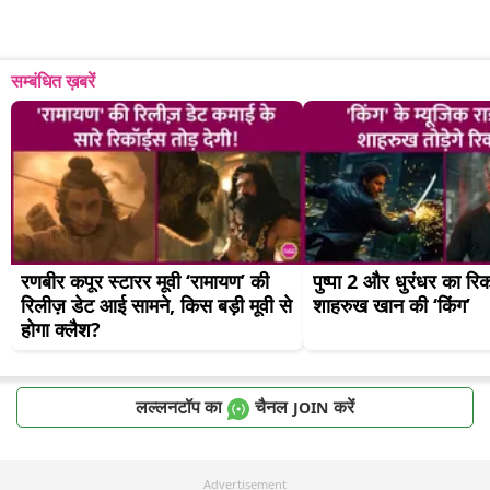
सम्बंधित ख़बरें
रणबीर कपूर स्टारर मूवी ‘रामायण’ की 
पुष्पा 2 और धुरंधर का रिकॉ
रिलीज़ डेट आई सामने, किस बड़ी मूवी से 
शाहरुख खान की ‘किंग’
होगा क्लैश?
लल्लनटॉप का
चैनल
करें
JOIN
Advertisement