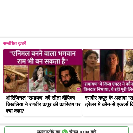
सम्बंधित ख़बरें
ओरिजिनल 'रामायण' की सीता दीपिका 
रणबीर कपूर के अलावा 'रा
चिखलिया ने रणबीर कपूर की कास्टिंग पर 
ट्रेलर में कौन-से एक्टर्स 
क्या कहा?
लल्लनटॉप का
चैनल
करें
JOIN