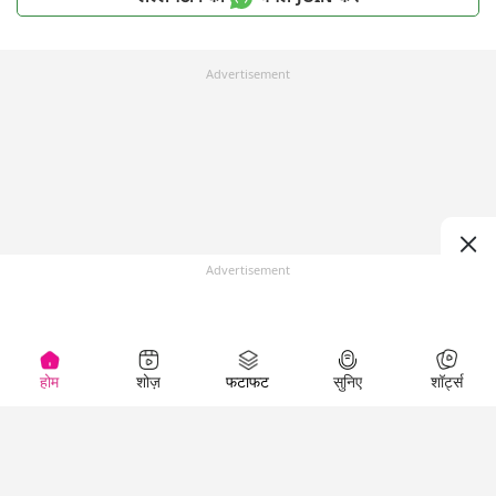
Advertisement
Advertisement
होम
शोज़
फटाफट
सुनिए
शॉर्ट्स
Top Shows
LallanKhas News
Entertainment
News
The Lallantop Show
Hindi Satire & Humor