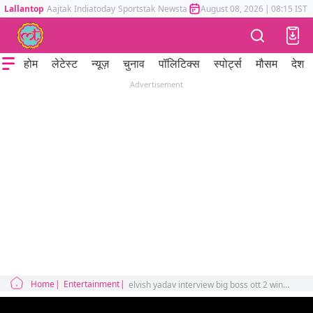
Lallantop
Aajtak
Indiatoday
Sportstak
Newstak
Mumbai Tak
August 08, 2026
Astrotak
|
08:15 IST
होम
लेटेस्ट
न्यूज़
चुनाव
पॉलिटिक्स
स्पोर्ट्स
मौसम
देश
Advertisement
Home
Entertainment
elvish yadav interview big boss ott 2 winner spoke why he roasts salman khan