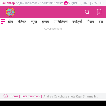
Lallantop
Aajtak
Indiatoday
Sportstak
Newstak
Mumbai Tak
August 05, 2026
Astrotak
|
22:26 IST
होम
लेटेस्ट
न्यूज़
चुनाव
पॉलिटिक्स
स्पोर्ट्स
मौसम
देश
Advertisement
Home
Entertainment
Andrea Cevichusa shuts Kapil Sharma by her reply discussed in the cinema show