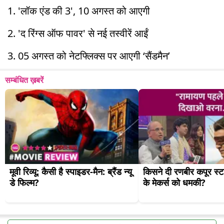
1. 'लॉक एंड की 3', 10 अगस्त को आएगी
2. 'द रिंग्स ऑफ पावर' से नई तस्वीरें आईं
3. 05 अगस्त को नेटफ्लिक्स पर आएगी ‘सैंडमैन’
सम्बंधित ख़बरें
मूवी रिव्यू: कैसी है स्पाइडर-मैन: ब्रैंड न्यू 
किसने दी रणबीर कपूर स्टा
डे फिल्म?
के मेकर्स को धमकी?