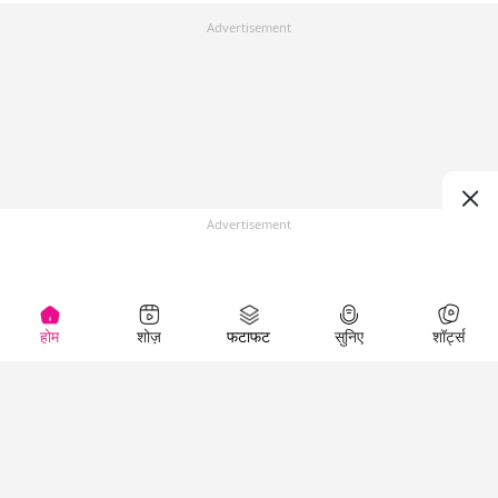
Advertisement
Advertisement
होम
शोज़
फटाफट
सुनिए
शॉर्ट्स
Top Shows
LallanKhas News
Entertainment
News
The Lallantop Show
Hindi Satire & Humor
Duniyadaari
Lallankhas Specials
Guest in the
Breaking News
Entertainment News
Newsroom
Top Political News
Hindi
Netanagri
Hindi
Top stories Cinema