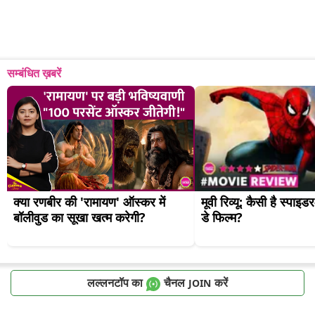
सम्बंधित ख़बरें
क्या रणबीर की 'रामायण' ऑस्कर में 
मूवी रिव्यू: कैसी है स्पाइडर-म
बॉलीवुड का सूखा खत्म करेगी?
डे फिल्म?
लल्लनटॉप का
चैनल
करें
JOIN