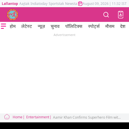
Lallantop
Aajtak
Indiatoday
Sportstak
Newstak
Mumbai Tak
August 09, 2026
Astrotak
|
11:32 IST
होम
लेटेस्ट
न्यूज़
चुनाव
पॉलिटिक्स
स्पोर्ट्स
मौसम
देश
Advertisement
Home
Entertainment
Aamir Khan Confirms Superhero Film with Lokesh Kanagaraj