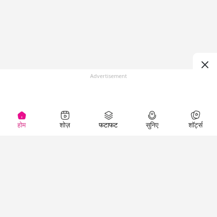
Advertisement
होम
शोज़
फटाफट
सुनिए
शॉर्ट्स
(
)
Top Shows
LallanKhas News
Entertainment
News
The Lallantop Show
Hindi Satire & Humor
Duniyadaari
Lallankhas Specials
Guest in the
Breaking News
Entertainment News
Newsroom
Top Political News
Hindi
Netanagri
Hindi
Top stories Cinema
Lallantop Baithki
Top History News
Entertainment Special