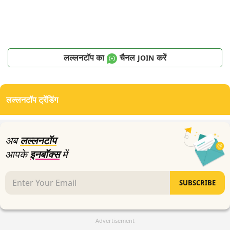
लल्लनटॉप का
चैनल
करें
JOIN
लल्लनटॉप ट्रेंडिंग
अब
लल्लनटॉप
आपके
इनबॉक्स
में
SUBSCRIBE
Advertisement