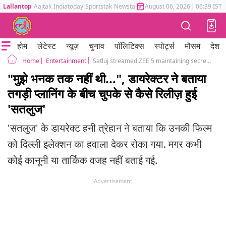
Lallantop
Aajtak
Indiatoday
Sportstak
Newstak
Mumbai Tak
August 06, 2026
Astrotak
|
06:39 IST
होम
लेटेस्ट
न्यूज़
चुनाव
पॉलिटिक्स
स्पोर्ट्स
मौसम
देश
Entertainment
Satluj streamed ZEE 5 maintaining secrecy Honey Trehan Reveals what actually happend
Home
"मुझे भनक तक नहीं थी...", डायरेक्टर ने बताया
तगड़ी प्लानिंग के बीच चुपके से कैसे रिलीज़ हुई
'सतलुज'
'सतलुज' के डायरेक्ट हनी त्रेहान ने बताया कि उनकी फिल्म
को दिल्ली इलेक्शन का हवाला देकर रोका गया. मगर कभी
कोई कानूनी या तार्किक वजह नहीं बताई गई.
Advertisement