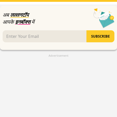
43
seconds
अब
लल्लनटॉप
आपके
इनबॉक्स
में
SUBSCRIBE
Advertisement