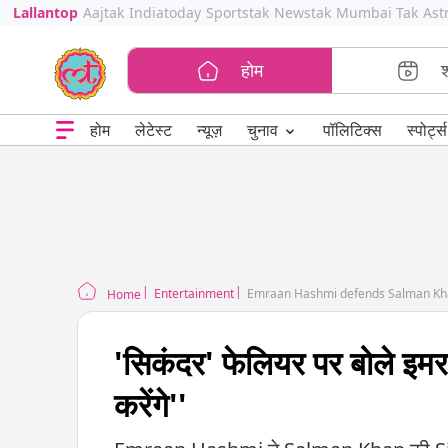
Lallantop
Aajtak
Indiatoday
Sportstak
Newstak
Mumbai Tak
Ast
होम
⌄
चुनाव
होम
लेटेस्ट
न्यूज़
पॉलिटिक्स
स्पोर्ट्स
Entertainment
Emraan Hashmi defends Salman Kha
Home
'सिकंदर' फेलियर पर बोले इम
करेंगे''