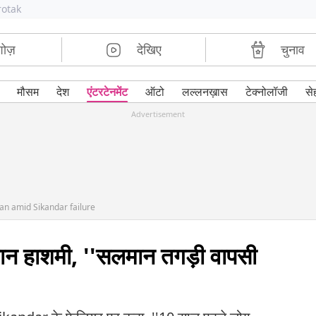
rotak
शोज़
देखिए
चुनाव
मौसम
देश
एंटरटेनमेंट
ऑटो
लल्लनख़ास
टेक्नोलॉजी
से
Advertisement
n amid Sikandar failure
रान हाशमी, ''सलमान तगड़ी वापसी