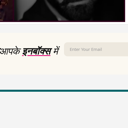
आपके
इनबॉक्स
में
LallanKhas News
Entertainment New
Hindi Satire & Humor
Entertainment News Hindi
Lallankhas Specials
Top stories Cinema