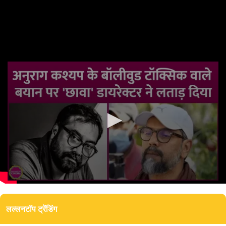
वीडियो: अनुराग कश्यप के 'बॉलीवुड टॉक्सिक' वाले बयान पर,
'छावा' डायरेक्टर ने जमकर सुना दिया
0
seconds
of
लल्लनटॉप ट्रेंडिंग
0
seconds