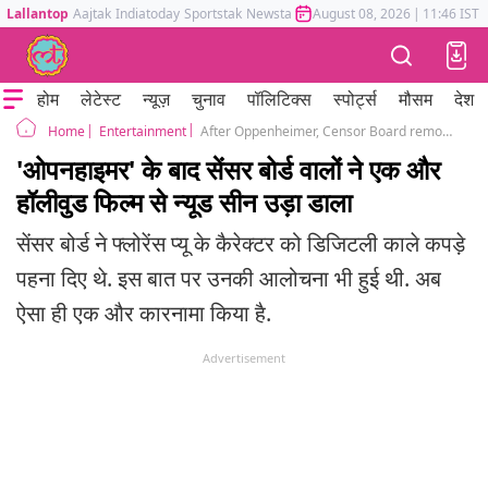
Lallantop
Aajtak
Indiatoday
Sportstak
Newstak
Mumbai Tak
August 08, 2026
Astrotak
|
11:46 IST
होम
लेटेस्ट
न्यूज़
चुनाव
पॉलिटिक्स
स्पोर्ट्स
मौसम
देश
Entertainment
After Oppenheimer, Censor Board removes Scarlett Johansson's nude scene from Asteroid City
Home
'ओपनहाइमर' के बाद सेंसर बोर्ड वालों ने एक और
हॉलीवुड फिल्म से न्यूड सीन उड़ा डाला
सेंसर बोर्ड ने फ्लोरेंस प्यू के कैरेक्टर को डिजिटली काले कपड़े
पहना दिए थे. इस बात पर उनकी आलोचना भी हुई थी. अब
ऐसा ही एक और कारनामा किया है.
Advertisement