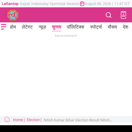
Lallantop
Aajtak
Indiatoday
Sportstak
Newstak
Mumbai Tak
August 08, 2026
Astrotak
|
11:47 IST
होम
लेटेस्ट
न्यूज़
चुनाव
पॉलिटिक्स
स्पोर्ट्स
मौसम
देश
Advertisement
Home
Election
Nitish Kumar Bihar Election Result Nitish Kumar