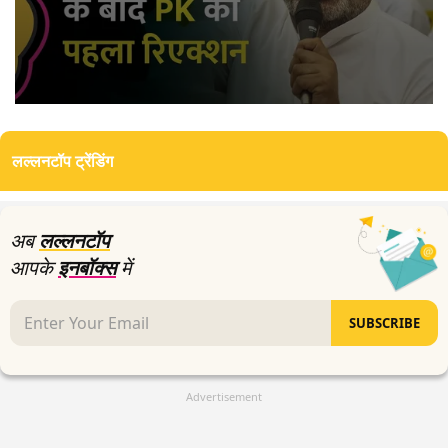
0
seconds
of
लल्लनटॉप ट्रेंडिंग
0
seconds
अब
लल्लनटॉप
आपके
इनबॉक्स
में
SUBSCRIBE
Advertisement