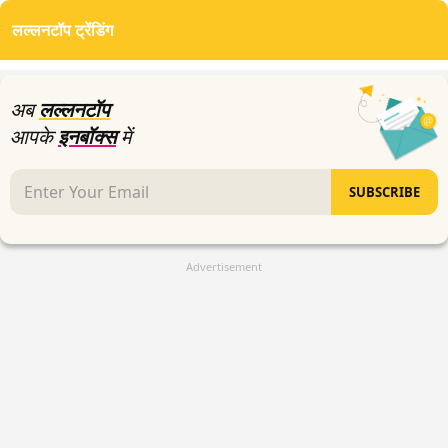
of
लल्लनटॉप ट्रेंडिंग
0
seconds
अब
लल्लनटॉप
आपके
इनबॉक्स
में
SUBSCRIBE
Advertisement