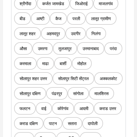
श्रीगोंदा
कर्जत जामखेड
जिओराई
माजलगांव
बीड
आष्टी
कैज
परली
लातूर ग्रामीण
लातूर शहर
अहमदपुर
उदगीर
निलंगा
औसा
उमरगा
तुलजापुर
उस्मानाबाद
परंदा
करमाला
माढा
बार्शी
मोहोल
सोलापुर शहर उत्तर
सोलापुर सिटी सेंट्रल
अक्कलकोट
सोलापुर दक्षिण
पंढरपुर
सांगोला
मालशिरस
फलटन
वाई
कोरेगांव
आदमी
कराड उत्तर
कराड दक्षिण
पाटन
सतारा
दापोली