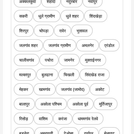
अक्कलकुवा
शहादा
नंदुरबार
नवापुर
सकरी
धुले ग्रामीण
धुले शहर
शिंदखेड़ा
शिरपुर
चोपड़ा
रावेर
भुसावल
जलगांव शहर
जलगांव ग्रामीण
अमलनेर
एरंडोल
चालीसगांव
पचोरा
जामनेर
मुक्ताईनगर
मल्कापुर
बुलढाना
चिखली
सिंदखेड राजा
मेहकर
खामगांव
जलगांव (जामोद)
अकोट
बालापुर
अकोला पश्चिम
अकोला पूर्व
मुर्तिजापुर
रिसोड़
वाशिम
करंजा
धाममगांव रेलवे
बडनेरा
अमरावती
टेओसा
दर्यापुर
मेलघाट