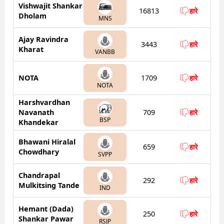
Vishwajit Shankar
16813
हारे
Dholam
MNS
Ajay Ravindra
3443
हारे
Kharat
VANBB
NOTA
1709
हारे
NOTA
Harshvardhan
Navanath
709
हारे
BSP
Khandekar
Bhawani Hiralal
659
हारे
Chowdhary
SVPP
Chandrapal
292
हारे
Mulkitsing Tande
IND
Hemant (Dada)
250
हारे
Shankar Pawar
RSJP