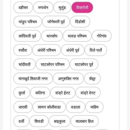
दहीसर
मगाथेन
मुलुंड
विक्रोली
भांडुप पश्चिम
जोगेश्वरी पूर्व
दिंडोशी
कांदिवली पूर्व
चारकोप
मलाड पश्चिम
गोरेगांव
वर्सोवा
अंधेरी पश्चिम
अंधेरी पूर्व
विले पार्ले
चांदीवली
घाटकोपर पश्चिम
घाटकोपर पूर्व
मानखुर्द शिवाजी नगर
अणुशक्ति नगर
चेंबूर
कुर्ला
कलिना
वांड्रे ईस्ट
वांड्रे वेस्ट
धारावी
सायन कोलीवाडा
वडाला
माहिम
वर्ली
शिवडी
बाइकुला
मालाबार हिल