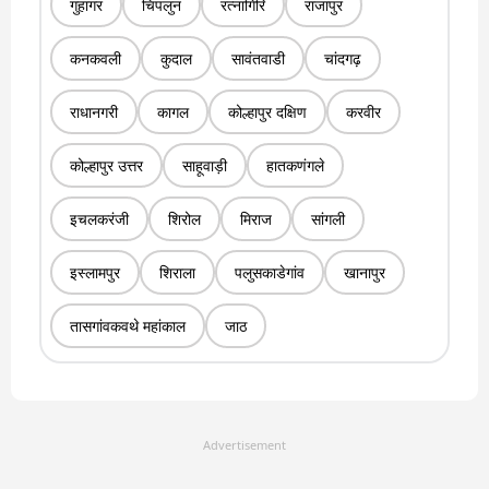
गुहागर
चिपलुन
रत्नागिरि
राजापुर
कनकवली
कुदाल
सावंतवाडी
चांदगढ़
राधानगरी
कागल
कोल्हापुर दक्षिण
करवीर
कोल्हापुर उत्तर
साहूवाड़ी
हातकणंगले
इचलकरंजी
शिरोल
मिराज
सांगली
इस्लामपुर
शिराला
पलुसकाडेगांव
खानापुर
तासगांवकवथे महांकाल
जाठ
Advertisement