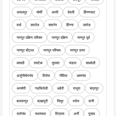
अचलपुर
मोर्शी
अरवी
देवली
हिंगणघाट
वर्धा
काटोल
सावनेर
हिंगना
उमरेड
नागपुर दक्षिण पश्चिम
नागपुर दक्षिण
नागपुर पूर्व
नागपुर सेंट्रल
नागपुर पश्चिम
नागपुर उत्तर
कामठी
रामटेक
तुमसर
भंडारा
साकोली
अर्जुनीमोरगांव
तिरोरा
गोंदिया
आमगांव
अरमोरी
गडचिरोली
अहेरी
राजुरा
चंद्रपुर
बल्लारपुर
ब्रह्मपुरी
चिमुर
वरोरा
वानी
रालेगांव
यवतमाल
दिग्रास
अर्नी
पुसाद