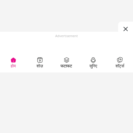
Advertisement
होम
शोज़
फटाफट
सुनिए
शॉर्ट्स
Top Shows
LallanKhas News
Entertainment
News
The Lallantop Show
Hindi Satire & Humor
Duniyadaari
Lallankhas Specials
Guest in the
Breaking News
Entertainment News
Newsroom
Top Political News
Hindi
Netanagri
Hindi
Top stories Cinema
Lallantop Baithki
Top History News
Entertainment Special
Kharcha Paani
Real Stories News
News
Aasan Bhasha Mein
Latest Political News
Top movies series
Social List
Top Literature News
review
Tarikh
Top Persons News
Latest Entertainment
Sehat
Top Profiles
News