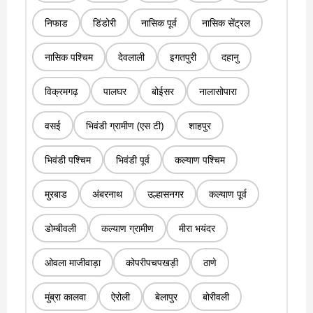
निफाड
डिंडोरी
नासिक पूर्व
नासिक सेंट्रल
नासिक पश्चिम
देवलाली
इगतपुरी
दहानु
विक्रमगढ़
पालघर
बोईसर
नालासोपारा
वसई
भिवंडी ग्रामीण (एस टी)
शाहपुर
भिवंडी पश्चिम
भिवंडी पूर्व
कल्याण पश्चिम
मुरबाड
अंबरनाथ
उल्हासनगर
कल्याण पूर्व
डोम्बीवली
कल्याण ग्रामीण
मीरा भयंदर
ओवला माजीवाड़ा
कोपरीपचपखड़ी
ठाणे
मुंब्रा कालवा
ऐरोली
बेलापुर
बोरीवली