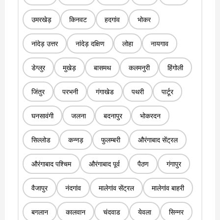
उमरखेड़
किनवट
हदगांव
भोकर
नांदेड़ उत्तर
नांदेड़ दक्षिण
लोहा
नायगाव
डेग्लुर
मुखेड़
बासमथ
कलमनुरी
हिंगोली
जिंतुर
परभनी
गंगाखेड
पथरी
पार्टूर
घनसावंगी
जलना
बदनापुर
भोकरदन
सिल्लोड
कन्नड़
फुलम्बरी
औरंगाबाद सेंट्रल
औरंगाबाद पश्चिम
औरंगाबाद पूर्व
पैठण
गंगापुर
वैजापुर
नंदगांव
मालेगांव सेंट्रल
मालेगांव बाहरी
बगलान
कालवान
चंदवाड
येवला
सिन्नर