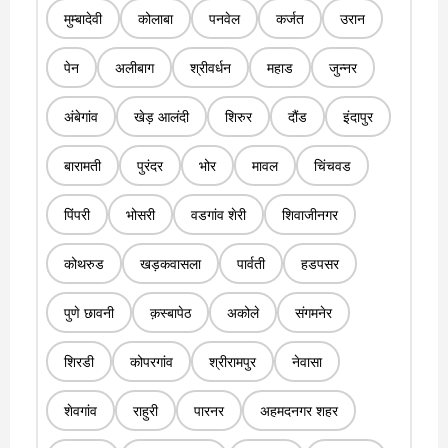
मुम्बादेवी
कोलाबा
पनवेल
कर्जत
उरान
पेन
अलीबाग
श्रीवर्धन
महाड
जुन्नर
अंबेगांव
खेड़ आलंदी
शिरुर
दौंड
इंदापुर
बारामती
पुरंदर
भोर
मावल
चिंचवड
पिंपरी
भोसरी
वडगांव शेरी
शिवाजीनगर
कोथरुड
खड़कवासला
पार्वती
हडपसर
पुणे छावनी
क़स्बापेठ
अकोले
संगमनेर
शिरडी
कोपरगांव
श्रीरामपुर
नेवासा
शेवगांव
राहुरी
पारनर
अहमदनगर शहर