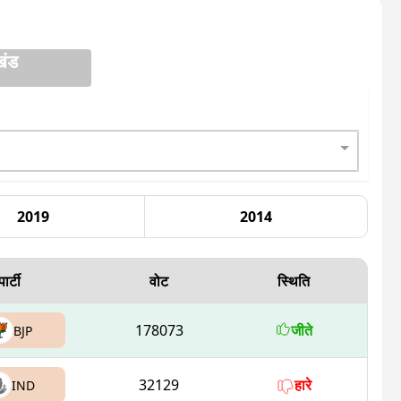
खंड
2019
2014
पार्टी
वोट
स्थिति
178073
जीते
BJP
32129
हारे
IND