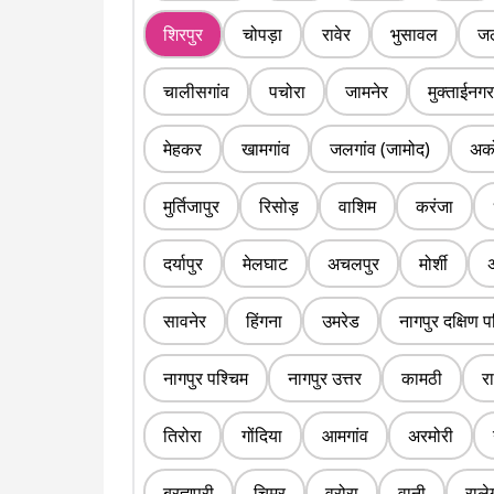
शिरपुर
चोपड़ा
रावेर
भुसावल
जल
चालीसगांव
पचोरा
जामनेर
मुक्ताईनगर
मेहकर
खामगांव
जलगांव (जामोद)
अक
मुर्तिजापुर
रिसोड़
वाशिम
करंजा
दर्यापुर
मेलघाट
अचलपुर
मोर्शी
सावनेर
हिंगना
उमरेड
नागपुर दक्षिण प
नागपुर पश्चिम
नागपुर उत्तर
कामठी
र
तिरोरा
गोंदिया
आमगांव
अरमोरी
ब्रह्मपुरी
चिमुर
वरोरा
वानी
राले