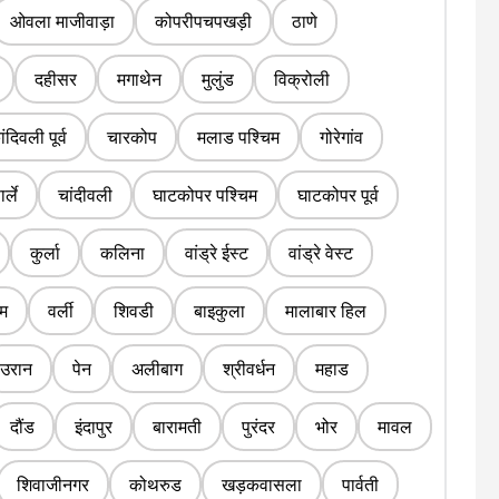
ओवला माजीवाड़ा
कोपरीपचपखड़ी
ठाणे
दहीसर
मगाथेन
मुलुंड
विक्रोली
ंदिवली पूर्व
चारकोप
मलाड पश्चिम
गोरेगांव
र्ले
चांदीवली
घाटकोपर पश्चिम
घाटकोपर पूर्व
कुर्ला
कलिना
वांड्रे ईस्ट
वांड्रे वेस्ट
िम
वर्ली
शिवडी
बाइकुला
मालाबार हिल
उरान
पेन
अलीबाग
श्रीवर्धन
महाड
दौंड
इंदापुर
बारामती
पुरंदर
भोर
मावल
शिवाजीनगर
कोथरुड
खड़कवासला
पार्वती