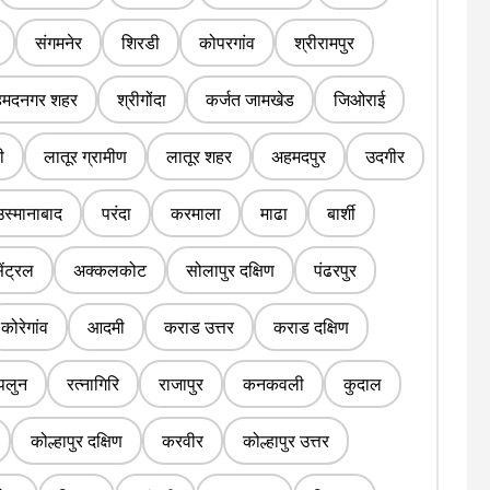
संगमनेर
शिरडी
कोपरगांव
श्रीरामपुर
मदनगर शहर
श्रीगोंदा
कर्जत जामखेड
जिओराई
ी
लातूर ग्रामीण
लातूर शहर
अहमदपुर
उदगीर
उस्मानाबाद
परंदा
करमाला
माढा
बार्शी
ेंट्रल
अक्कलकोट
सोलापुर दक्षिण
पंढरपुर
कोरेगांव
आदमी
कराड उत्तर
कराड दक्षिण
पलुन
रत्नागिरि
राजापुर
कनकवली
कुदाल
कोल्हापुर दक्षिण
करवीर
कोल्हापुर उत्तर