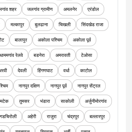
गांव शहर
जलगांव ग्रामीण
अमलनेर
एरंडोल
मल्कापुर
बुलढाना
चिखली
सिंदखेड राजा
ोट
बालापुर
अकोला पश्चिम
अकोला पूर्व
धाममगांव रेलवे
बडनेरा
अमरावती
टेओसा
अरवी
देवली
हिंगणघाट
वर्धा
काटोल
श्चिम
नागपुर दक्षिण
नागपुर पूर्व
नागपुर सेंट्रल
ामटेक
तुमसर
भंडारा
साकोली
अर्जुनीमोरगांव
गडचिरोली
अहेरी
राजुरा
चंद्रपुर
बल्लारपुर
गांव
यवतमाल
दिग्रास
अर्नी
पुसाद