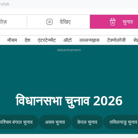
rotak
शोज़
देखिए
चुनाव
मौसम
देश
एंटरटेनमेंट
ऑटो
लल्लनख़ास
टेक्नोलॉजी
से
Advertisement
विधानसभा चुनाव 2026
पश्चिम बंगाल चुनाव
असम चुनाव
केरल चुनाव
तमिलनाडु चुनाव