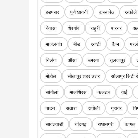
हडपसर
पुणे छावनी
क़स्बापेठ
अकोले
नेवासा
शेवगांव
राहुरी
पारनर
अह
माजलगांव
बीड
आष्टी
कैज
परल
निलंगा
औसा
उमरगा
तुलजापुर
मोहोल
सोलापुर शहर उत्तर
सोलापुर सिटी स
सांगोला
मालशिरस
फलटन
वाई
पाटन
सतारा
दापोली
गुहागर
चि
सावंतवाडी
चांदगढ़
राधानगरी
कागल