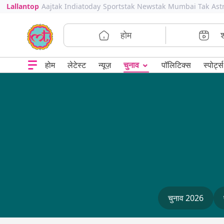
Lallantop
Aajtak
Indiatoday
Sportstak
Newstak
Mumbai Tak
Ast
होम
⌄
चुनाव
होम
लेटेस्ट
न्यूज़
पॉलिटिक्स
स्पोर्ट्स
चुनाव 2026