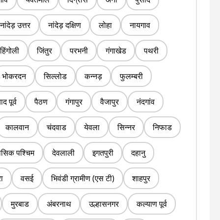
नांदेड़ उत्तर
नांदेड़ दक्षिण
लोहा
नायगाव
हिंगोली
जिंतुर
परभनी
गंगाखेड
पथरी
भोकरदन
सिल्लोड
कन्नड़
फुलम्बरी
द पूर्व
पैठण
गंगापुर
वैजापुर
नंदगांव
कालवान
चंदवाड
येवला
सिन्नर
निफाड
ासिक पश्चिम
देवलाली
इगतपुरी
दहानु
ा
वसई
भिवंडी ग्रामीण (एस टी)
शाहपुर
मुरबाड
अंबरनाथ
उल्हासनगर
कल्याण पूर्व