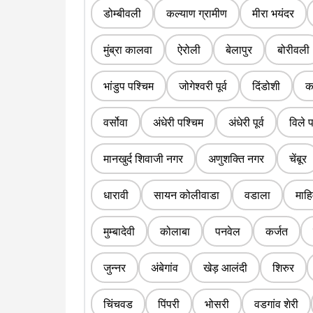
डोम्बीवली
कल्याण ग्रामीण
मीरा भयंदर
मुंब्रा कालवा
ऐरोली
बेलापुर
बोरीवली
भांडुप पश्चिम
जोगेश्वरी पूर्व
दिंडोशी
का
वर्सोवा
अंधेरी पश्चिम
अंधेरी पूर्व
विले पा
मानखुर्द शिवाजी नगर
अणुशक्ति नगर
चेंबूर
धारावी
सायन कोलीवाडा
वडाला
माह
मुम्बादेवी
कोलाबा
पनवेल
कर्जत
जुन्नर
अंबेगांव
खेड़ आलंदी
शिरुर
चिंचवड
पिंपरी
भोसरी
वडगांव शेरी