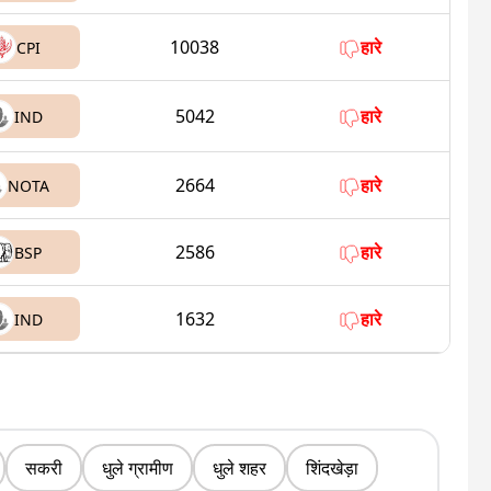
10038
हारे
CPI
5042
हारे
IND
2664
हारे
NOTA
2586
हारे
BSP
1632
हारे
IND
सकरी
धुले ग्रामीण
धुले शहर
शिंदखेड़ा