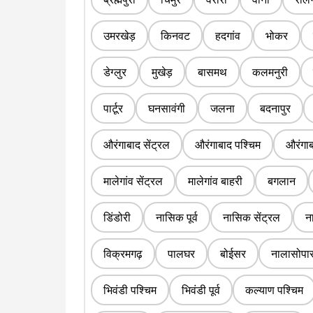
उमरखेड़
किनवट
हदगांव
भोकर
डेग्लुर
मुखेड़
बासमथ
कलमनुरी
पार्टूर
घनसावंगी
जलना
बदनापुर
औरंगाबाद सेंट्रल
औरंगाबाद पश्चिम
औरंगाबा
मालेगांव सेंट्रल
मालेगांव बाहरी
बगलान
डिंडोरी
नासिक पूर्व
नासिक सेंट्रल
न
विक्रमगढ़
पालघर
बोईसर
नालासोपार
भिवंडी पश्चिम
भिवंडी पूर्व
कल्याण पश्चिम