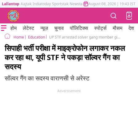
Lallantop
Aajtak
Indiatoday
Sportstak
Newstak
Mumbai Tak
August 08, 2026
Astrotak
|
19:43 IST
होम
लेटेस्ट
न्यूज़
चुनाव
पॉलिटिक्स
स्पोर्ट्स
मौसम
देश
Education
UP STF arrested solver gang member giving SSC exam, was earlier arrested in UP Police exam
Home
सिपाही भर्ती परीक्षा में माइक्रोफोन लगाकर नकल
कर रहा था, यूपी STF ने पकड़ा सॉल्वर गैंग का
सदस्य
सॉल्वर गैंग का सदस्य वाराणसी से अरेस्ट
Advertisement