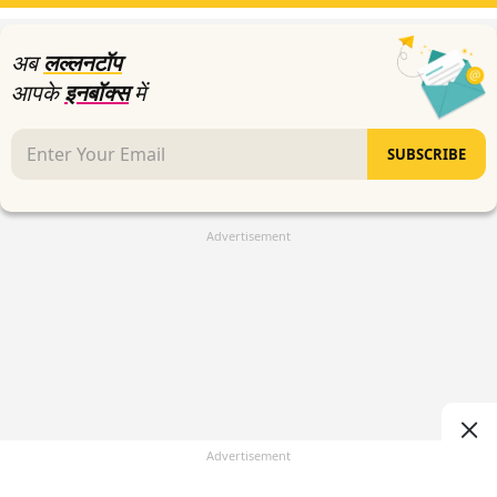
3
seconds
अब
लल्लनटॉप
आपके
इनबॉक्स
में
SUBSCRIBE
Advertisement
Advertisement