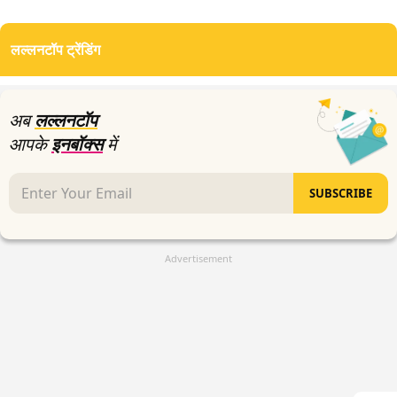
0
seconds
of
लल्लनटॉप ट्रेंडिंग
13
minutes,
8
seconds
अब
लल्लनटॉप
आपके
इनबॉक्स
में
SUBSCRIBE
Advertisement