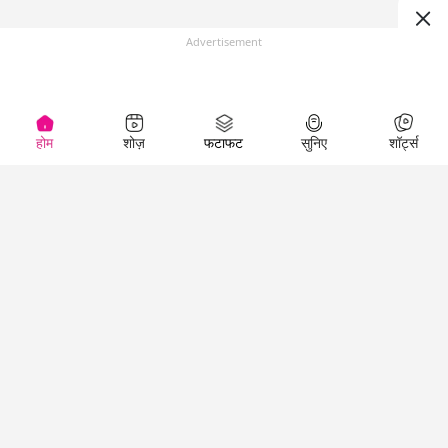
Advertisement
होम
शोज़
फटाफट
सुनिए
शॉर्ट्स
(
)
Top Shows
LallanKhas News
Entertainment
News
The Lallantop Show
Hindi Satire & Humor
Duniyadaari
Lallankhas Specials
Guest in the
Breaking News
Entertainment News
Newsroom
Top Political News
Hindi
Netanagri
Hindi
Top stories Cinema
Lallantop Baithki
Top History News
Entertainment Special
Kharcha Paani
Real Stories News
News
Aasan Bhasha Mein
Latest Political News
Top movies series
Social List
Top Literature News
review
Tarikh
Top Persons News
Latest Entertainment
Sehat
Top Profiles
News
The Cinema Show
Viral News
Business News
Technology
Top News
News
Business News in
Breaking News Hindi