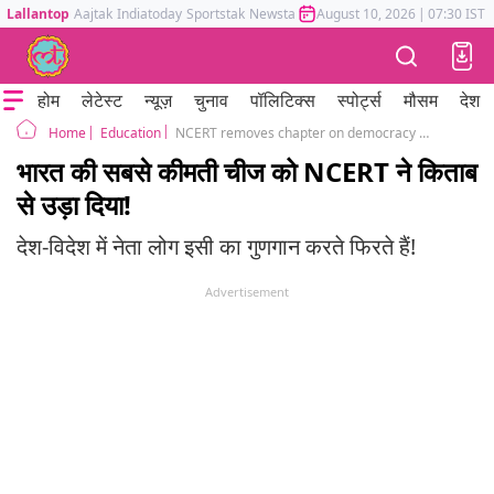
Lallantop
Aajtak
Indiatoday
Sportstak
Newstak
Mumbai Tak
August 10, 2026
Astrotak
|
07:30 IST
होम
लेटेस्ट
न्यूज़
चुनाव
पॉलिटिक्स
स्पोर्ट्स
मौसम
देश
Education
NCERT removes chapter on democracy after evolution and periodic table
Home
भारत की सबसे कीमती चीज को NCERT ने किताब
से उड़ा दिया!
देश-विदेश में नेता लोग इसी का गुणगान करते फिरते हैं!
Advertisement