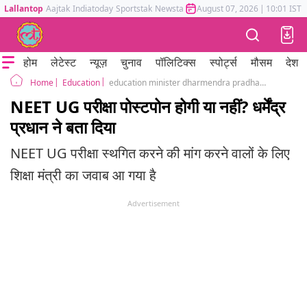
Lallantop
Aajtak
Indiatoday
Sportstak
Newstak
Mumbai Tak
August 07, 2026
Astrotak
|
10:01 IST
होम
लेटेस्ट
न्यूज़
चुनाव
पॉलिटिक्स
स्पोर्ट्स
मौसम
देश
Education
education minister dharmendra pradhan said about postponement of neet ug exam
Home
NEET UG परीक्षा पोस्टपोन होगी या नहीं? धर्मेंद्र
प्रधान ने बता दिया
NEET UG परीक्षा स्थगित करने की मांग करने वालों के लिए
शिक्षा मंत्री का जवाब आ गया है
Advertisement