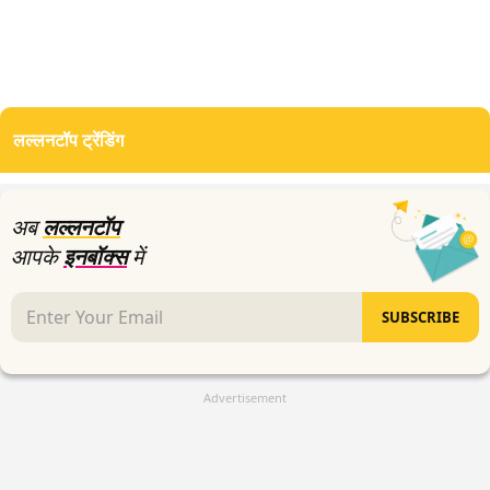
लल्लनटॉप ट्रेंडिंग
अब
लल्लनटॉप
आपके
इनबॉक्स
में
SUBSCRIBE
Advertisement