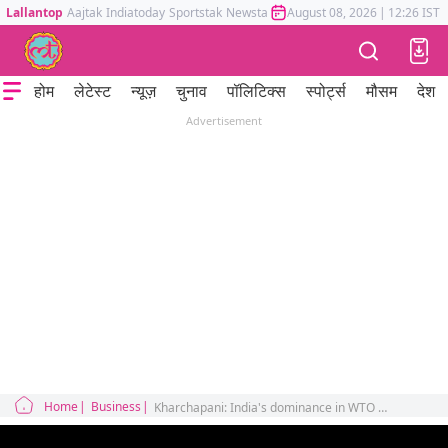
Lallantop
Aajtak
Indiatoday
Sportstak
Newstak
Mumbai Tak
August 08, 2026
Astrotak
|
12:26 IST
होम
लेटेस्ट
न्यूज़
चुनाव
पॉलिटिक्स
स्पोर्ट्स
मौसम
देश
Advertisement
Home
Business
Kharchapani: India's dominance in WTO increased, organisation agreed on which 3 issues