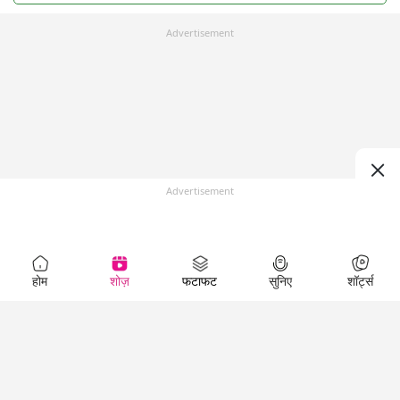
Advertisement
Advertisement
होम
शोज़
फटाफट
सुनिए
शॉर्ट्स
Top Shows
LallanKhas News
Entertainment
News
The Lallantop Show
Hindi Satire & Humor
Duniyadaari
Lallankhas Specials
Guest in the
Breaking News
Entertainment News
Newsroom
Top Political News
Hindi