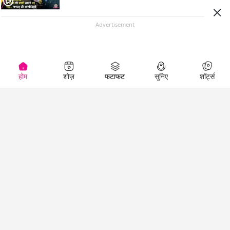
Advertisement
होम
शोज़
फटाफट
सुनिए
शॉर्ट्स
Top Shows
LallanKhas News
Entertainment
News
The Lallantop Show
Hindi Satire & Humor
Duniyadaari
Lallankhas Specials
Guest in the
Breaking News
Entertainment News
Newsroom
Top Political News
Hindi
Netanagri
Hindi
Top stories Cinema
Lallantop Baithki
Top History News
Entertainment Special
Kharcha Paani
Real Stories News
News
Aasan Bhasha Mein
Latest Political News
Top movies series
Social List
Top Literature News
review
Tarikh
Top Persons News
Latest Entertainment
Sehat
Top Profiles
News
The Cinema Show
Viral News
Business News
Technology
Top News
News
Business News in
Breaking News Hindi