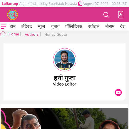
Lallantop
Aajtak
Indiatoday
Sportstak
Newstak
Mumbai Tak
August 07, 2026
Astrotak
|
00:58 IST
होम
लेटेस्ट
न्यूज़
चुनाव
पॉलिटिक्स
स्पोर्ट्स
मौसम
देश
Home
Authors
Honey Gupta
हनी गुप्ता
Video Editor