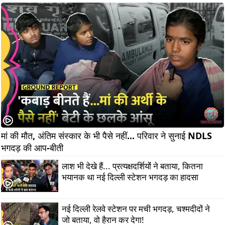
मां की मौत, अंतिम संस्कार के भी पैसे नहीं... परिवार ने सुनाई NDLS 
भगदड़ की आप-बीती      
लाश भी देखे हैं... प्रत्यक्षदर्शियोंं ने बताया, कितना
भयानक था नई दिल्ली स्टेशन भगदड़ का हादसा
नई दिल्ली रेलवे स्टेशन पर मची भगदड़, चश्मदीदों ने
जो बताया, वो हैरान कर देगा!