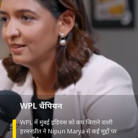
WPL चैंपियन
WPL में मुंबई इंडियंस को कप जिताने वाली
हरमनप्रीत ने Nipun Marya से कई मुद्दों पर