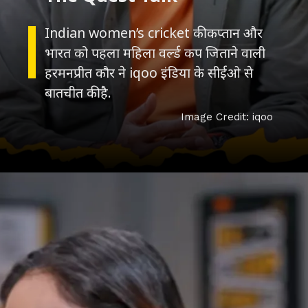
The Quest Talk
Indian women’s cricket की कप्तान और
Image Credit: iqoo
भारत को पहला महिला वर्ल्ड कप जिताने वाली
हरमनप्रीत कौर ने iqoo इंडिया के सीईओ से
बातचीत की है.