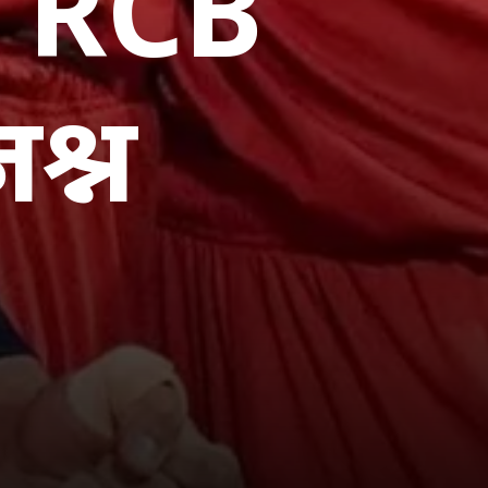
िए RCB