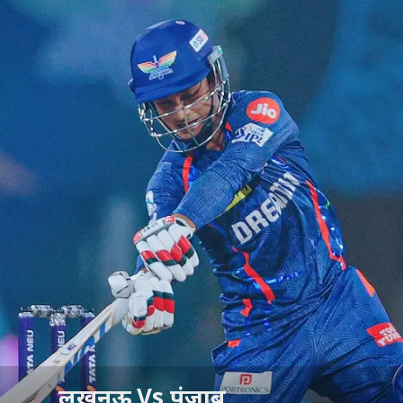
लखनऊ Vs पंजाब