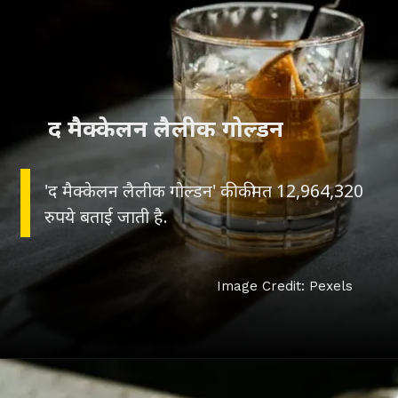
द मैक्केलन लैलीक गोल्डन
'द मैक्केलन लैलीक गोल्डन' की कीमत 12,964,320
रुपये बताई जाती है.
Image Credit: Pexels