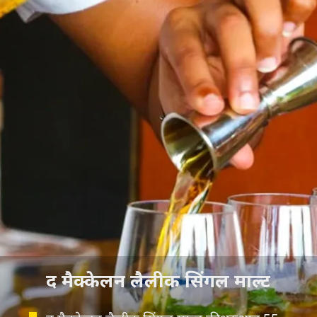
द मैक्केलन लैलीक सिंगल माल्ट