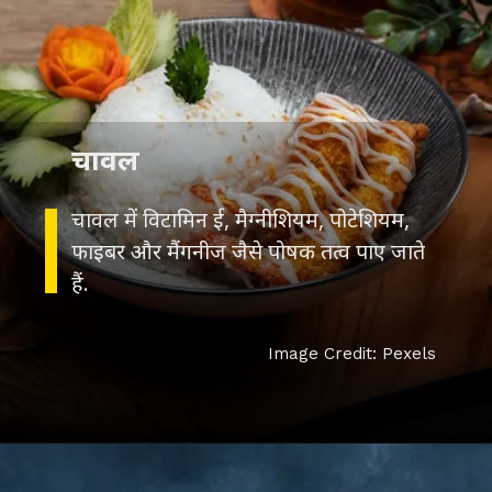
चावल
चावल में विटामिन ई, मैग्नीशियम, पोटेशियम,
फाइबर और मैंगनीज जैसे पोषक तत्व पाए जाते
हैं.
Image Credit: Pexels