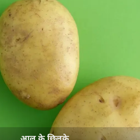
आलू के छिलके