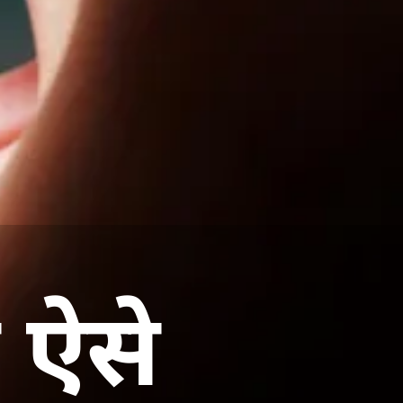
े ऐसे