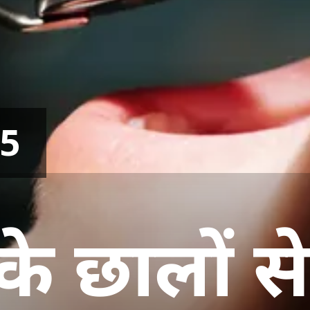
25
 के छालों स