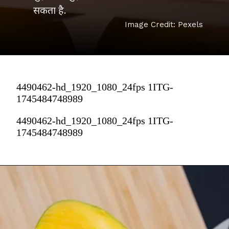
सकता है.
Image Credit: Pexels
4490462-hd_1920_1080_24fps 1ITG-
1745484748989
4490462-hd_1920_1080_24fps 1ITG-
1745484748989