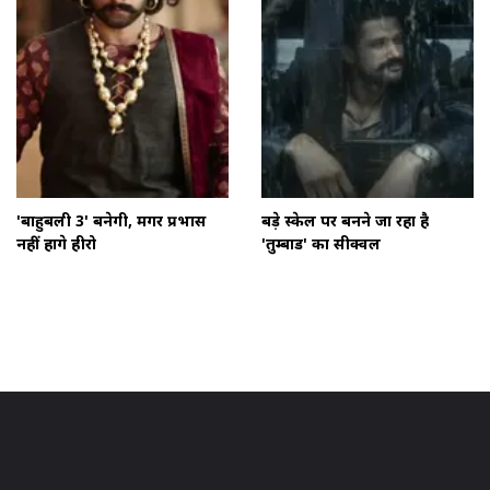
'बाहुबली 3' बनेगी, मगर प्रभास
बड़े स्केल पर बनने जा रहा है
नहीं होंगे हीरो
'तुम्बाड' का सीक्वल